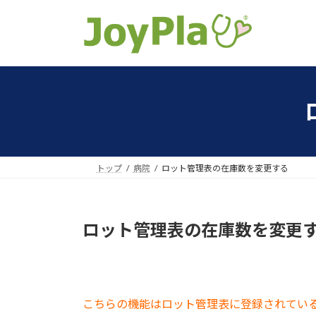
コ
ナ
ン
ビ
テ
ゲ
ン
ー
ツ
シ
へ
ョ
ス
ン
キ
に
ッ
移
プ
動
トップ
病院
ロット管理表の在庫数を変更する
ロット管理表の在庫数を変更
こちらの機能はロット管理表に登録されてい