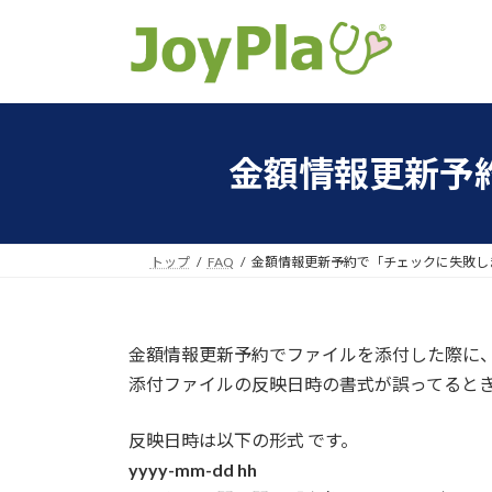
コ
ナ
ン
ビ
テ
ゲ
ン
ー
ツ
シ
へ
ョ
金額情報更新予
ス
ン
キ
に
ッ
移
プ
動
トップ
FAQ
金額情報更新予約で「チェックに失敗し
金額情報更新予約でファイルを添付した際に
添付ファイルの反映日時の書式が誤ってると
反映日時は以下の形式 です。
yyyy-mm-dd hh