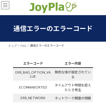
コ
ナ
ン
ビ
テ
ゲ
ン
ー
ツ
シ
へ
ョ
通信エラーのエラーコード
ス
ン
キ
に
ッ
移
プ
動
トップ
FAQ
通信エラーのエラーコード
エラーコード
エラー内容
無効な値が設定されてい
ERR_BAD_OPTION_VA
LUE
る
タイムアウト時間を超え
ECONNABORTED
たとき発生
ERR_NETWORK
ネットワーク関連の問題